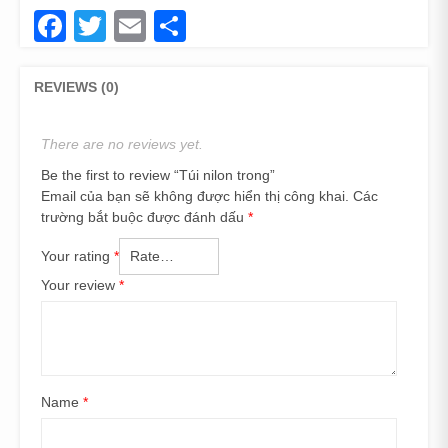
Facebook
Twitter
Email
Share
REVIEWS (0)
There are no reviews yet.
Be the first to review “Túi nilon trong”
Email của bạn sẽ không được hiển thị công khai.
Các
trường bắt buộc được đánh dấu
*
Your rating
*
Your review
*
Name
*