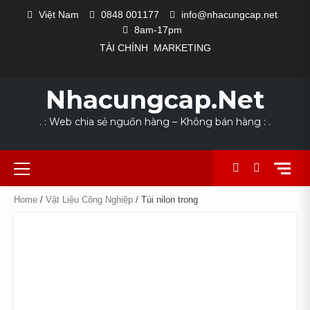
Skip
Việt Nam
0848 001177
info@nhacungcap.net
to
8am-17pm
content
TÀI CHÍNH
MARKETING
MAIN
#1523
CỬA
DANH
GIỎ
HOME
LIÊN
NHÀ
QUY
SẢN
TÀI
THANH
COLLECTION
EXCLUSIVE
LOOKS
NEW
THE
SLIDER
(KHÔNG
HÀNG
MỤC
HÀNG
HỆ
CUNG
TRÌNH
PHẨM
KHOẢN
TOÁN
FOR
OUTFIT
WE
ARRIVALS
POWER
Nhacungcap.net
ĐỀ)
NGÀNH
CẤP
SẢN
DỊCH
SUMMER
LOVE
SUIT
NGHỀ
XUẤT
VỤ
. : Web chia sẻ nguồn hàng – Không bán hàng : .
Primary
Menu
Home
/
Vật Liệu Công Nghiệp
/ Túi nilon trong