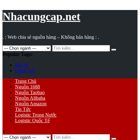
Vụ
toán
Nhacungcap.net
. : Web chia sẻ nguồn hàng – Không bán hàng : .
Search
for:
Popular Tags:
Bao bì
Đóng Gói
Primary
Trang Chủ
Menu
Nguồn 1688
Nguồn Taobao
Nguồn Alibaba
Nguồn Amazon
Tin Tức
Logistic Trong Nước
Logistic Quốc Tế
x
Search