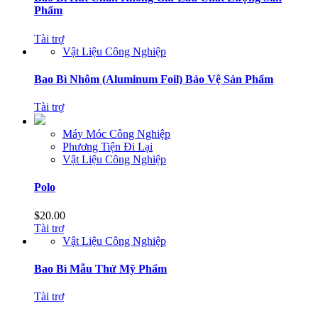
Phẩm
Tài trợ
Vật Liệu Công Nghiệp
Bao Bì Nhôm (Aluminum Foil) Bảo Vệ Sản Phẩm
Tài trợ
Máy Móc Công Nghiệp
Phương Tiện Đi Lại
Vật Liệu Công Nghiệp
Polo
$
20.00
Tài trợ
Vật Liệu Công Nghiệp
Bao Bì Mẫu Thử Mỹ Phẩm
Tài trợ