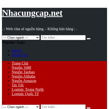
Vụ
toán
Nhacungcap.net
. : Web chia sẻ nguồn hàng – Không bán hàng : .
Search
for:
Popular Tags:
Bao bì
Đóng Gói
Primary
Trang Chủ
Menu
Nguồn 1688
Nguồn Taobao
Nguồn Alibaba
Nguồn Amazon
Tin Tức
Logistic Trong Nước
Logistic Quốc Tế
x
Search