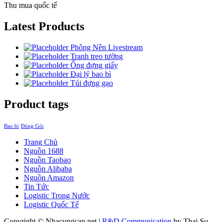
Thu mua quốc tế
Latest Products
Phông Nền Livestream
Tranh treo tường
Ống đựng giấy
Đại lý bao bì
Túi đựng gạo
Product tags
Bao bì
Đóng Gói
Trang Chủ
Nguồn 1688
Nguồn Taobao
Nguồn Alibaba
Nguồn Amazon
Tin Tức
Logistic Trong Nước
Logistic Quốc Tế
Copyright © Nhacungcap.net
|
R&D Communication
by Thai Su