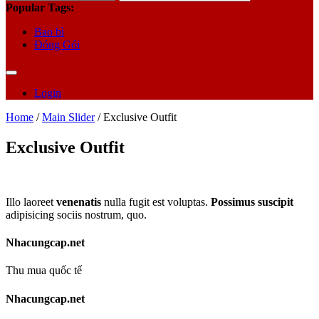
for:
Popular Tags:
Bao bì
Đóng Gói
Login
Home
/
Main Slider
/ Exclusive Outfit
Exclusive Outfit
Illo laoreet
venenatis
nulla fugit est voluptas.
Possimus suscipit
adipisicing sociis nostrum, quo.
Nhacungcap.net
Thu mua quốc tế
Nhacungcap.net