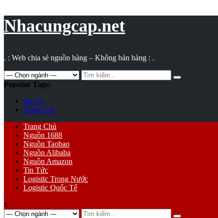
Vụ
toán
Nhacungcap.net
. : Web chia sẻ nguồn hàng – Không bán hàng : .
Search
for:
Popular Tags:
Bao bì
Đóng Gói
Primary
Trang Chủ
Menu
Nguồn 1688
Nguồn Taobao
Nguồn Alibaba
Nguồn Amazon
Tin Tức
Logistic Trong Nước
Logistic Quốc Tế
x
Search