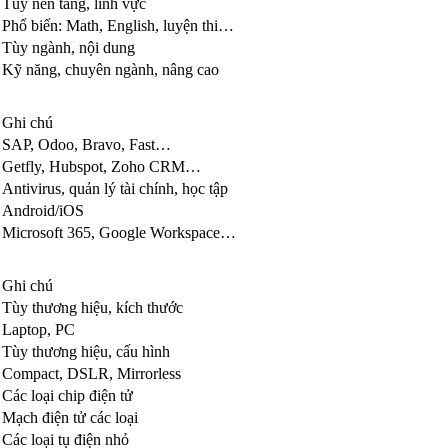
Tùy nền tảng, lĩnh vực
Phổ biến: Math, English, luyện thi…
Tùy ngành, nội dung
Kỹ năng, chuyên ngành, nâng cao
Ghi chú
SAP, Odoo, Bravo, Fast…
Getfly, Hubspot, Zoho CRM…
Antivirus, quản lý tài chính, học tập
Android/iOS
Microsoft 365, Google Workspace…
Ghi chú
Tùy thương hiệu, kích thước
Laptop, PC
Tùy thương hiệu, cấu hình
Compact, DSLR, Mirrorless
Các loại chip điện tử
Mạch điện tử các loại
Các loại tụ điện nhỏ