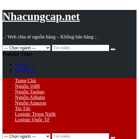
Vụ
toán
Nhacungcap.net
. : Web chia sẻ nguồn hàng – Không bán hàng : .
Search
for:
Popular Tags:
Bao bì
Đóng Gói
Primary
Trang Chủ
Menu
Nguồn 1688
Nguồn Taobao
Nguồn Alibaba
Nguồn Amazon
Tin Tức
Logistic Trong Nước
Logistic Quốc Tế
x
Search