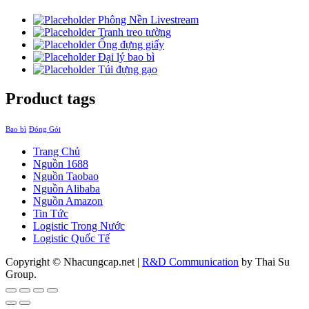
Phông Nền Livestream
Tranh treo tường
Ống đựng giấy
Đại lý bao bì
Túi đựng gạo
Product tags
Bao bì
Đóng Gói
Trang Chủ
Nguồn 1688
Nguồn Taobao
Nguồn Alibaba
Nguồn Amazon
Tin Tức
Logistic Trong Nước
Logistic Quốc Tế
Copyright © Nhacungcap.net
|
R&D Communication
by Thai Su
Group.