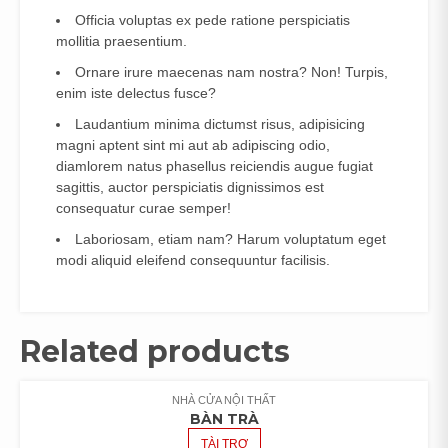
Officia voluptas ex pede ratione perspiciatis
mollitia praesentium.
Ornare irure maecenas nam nostra? Non! Turpis,
enim iste delectus fusce?
Laudantium minima dictumst risus, adipisicing
magni aptent sint mi aut ab adipiscing odio,
diamlorem natus phasellus reiciendis augue fugiat
sagittis, auctor perspiciatis dignissimos est
consequatur curae semper!
Laboriosam, etiam nam? Harum voluptatum eget
modi aliquid eleifend consequuntur facilisis.
Related products
NHÀ CỬA NỘI THẤT
BÀN TRÀ
TÀI TRỢ