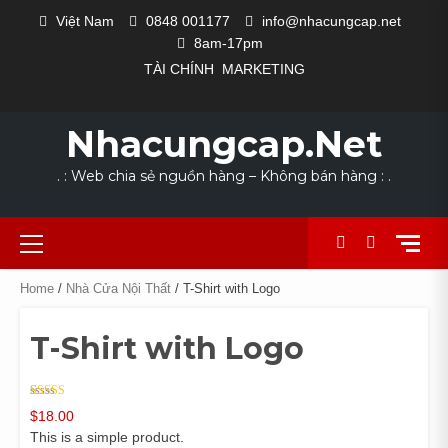
Skip
Việt Nam
0848 001177
info@nhacungcap.net
to
8am-17pm
content
TÀI CHÍNH
MARKETING
MAIN
#1523
CỬA
DANH
GIỎ
HOME
LIÊN
NHÀ
QUY
SẢN
TÀI
THANH
COLLECTION
EXCLUSIVE
LOOKS
NEW
THE
SLIDER
(KHÔNG
HÀNG
MỤC
HÀNG
HỆ
CUNG
TRÌNH
PHẨM
KHOẢN
TOÁN
FOR
OUTFIT
WE
ARRIVALS
POWER
Nhacungcap.net
ĐỀ)
NGÀNH
CẤP
SẢN
DỊCH
SUMMER
LOVE
SUIT
NGHỀ
XUẤT
VỤ
. : Web chia sẻ nguồn hàng – Không bán hàng : .
Primary
Menu
Home
/
Nhà Cửa Nội Thất
/ T-Shirt with Logo
T-Shirt with Logo
Rated
1
4.00
$
18.00
out of 5
based on
This is a simple product.
customer