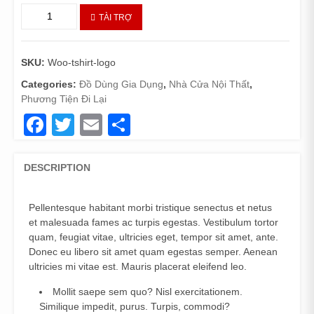
rating
T-
TÀI TRỢ
Shirt
with
Logo
SKU:
Woo-tshirt-logo
quantity
Categories:
Đồ Dùng Gia Dụng
,
Nhà Cửa Nội Thất
,
Phương Tiện Đi Lại
Facebook
Twitter
Email
Share
DESCRIPTION
Pellentesque habitant morbi tristique senectus et netus
et malesuada fames ac turpis egestas. Vestibulum tortor
quam, feugiat vitae, ultricies eget, tempor sit amet, ante.
Donec eu libero sit amet quam egestas semper. Aenean
ultricies mi vitae est. Mauris placerat eleifend leo.
Mollit saepe sem quo? Nisl exercitationem.
Similique impedit, purus. Turpis, commodi?