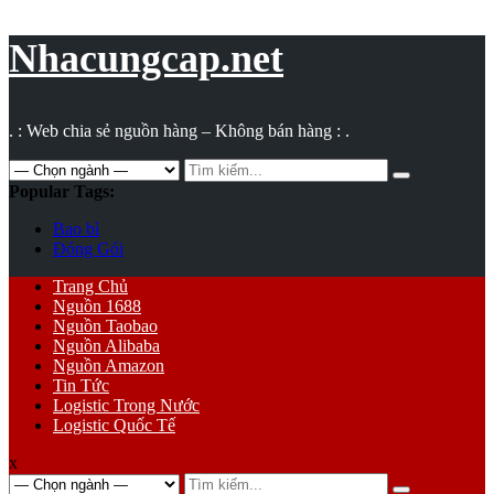
Vụ
toán
Nhacungcap.net
. : Web chia sẻ nguồn hàng – Không bán hàng : .
Search
for:
Popular Tags:
Bao bì
Đóng Gói
Primary
Trang Chủ
Menu
Nguồn 1688
Nguồn Taobao
Nguồn Alibaba
Nguồn Amazon
Tin Tức
Logistic Trong Nước
Logistic Quốc Tế
x
Search