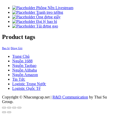
Phông Nền Livestream
Tranh treo tường
Ống đựng giấy
Đại lý bao bì
Túi đựng gạo
Product tags
Bao bì
Đóng Gói
Trang Chủ
Nguồn 1688
Nguồn Taobao
Nguồn Alibaba
Nguồn Amazon
Tin Tức
Logistic Trong Nước
Logistic Quốc Tế
Copyright © Nhacungcap.net
|
R&D Communication
by Thai Su
Group.