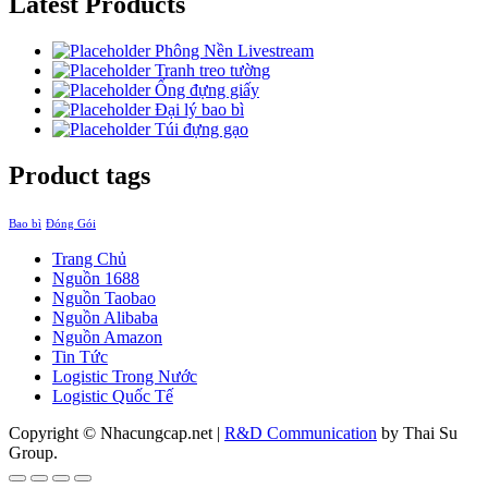
Latest Products
Phông Nền Livestream
Tranh treo tường
Ống đựng giấy
Đại lý bao bì
Túi đựng gạo
Product tags
Bao bì
Đóng Gói
Trang Chủ
Nguồn 1688
Nguồn Taobao
Nguồn Alibaba
Nguồn Amazon
Tin Tức
Logistic Trong Nước
Logistic Quốc Tế
Copyright © Nhacungcap.net
|
R&D Communication
by Thai Su
Group.