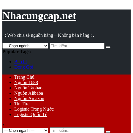
Vụ
toán
Nhacungcap.net
. : Web chia sẻ nguồn hàng – Không bán hàng : .
Search
for:
Popular Tags:
Bao bì
Đóng Gói
Primary
Trang Chủ
Menu
Nguồn 1688
Nguồn Taobao
Nguồn Alibaba
Nguồn Amazon
Tin Tức
Logistic Trong Nước
Logistic Quốc Tế
x
Search