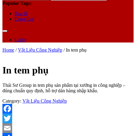
for:
Popular Tags:
Bao bì
Đóng Gói
Login
Home
/
Vật Liệu Công Nghiệp
/ In tem phụ
In tem phụ
Thái Sư Group in tem phụ sản phẩm tại xưởng in công nghiệp –
đúng chuẩn quy định, hỗ trợ dán hàng nhập khẩu.
Category:
Vật Liệu Công Nghiệp
Facebook
Twitter