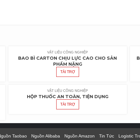
VẬT LIỆU CÔNG NGHIỆP
BAO BÌ CARTON CHỊU LỰC CAO CHO SẢN
B
PHẨM NẶNG
TÀI TRỢ
VẬT LIỆU CÔNG NGHIỆP
HỘP THUỐC AN TOÀN, TIỆN DỤNG
TÀI TRỢ
Nguồn Taobao
Nguồn Alibaba
Nguồn Amazon
Tin Tức
Logistic T