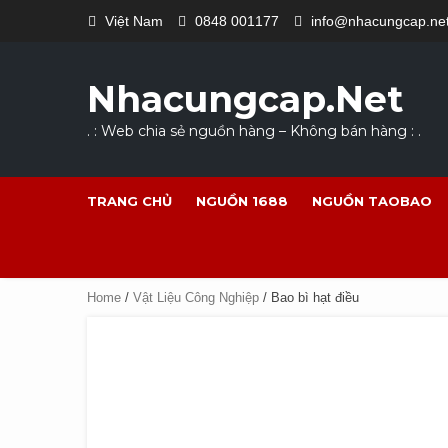
Skip
Việt Nam
0848 001177
info@nhacungcap.ne
to
content
Nhacungcap.net
. : Web chia sẻ nguồn hàng – Không bán hàng : .
TRANG CHỦ
NGUỒN 1688
NGUỒN TAOBAO
Home
/
Vật Liệu Công Nghiệp
/ Bao bì hạt điều