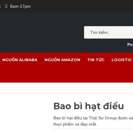
t
8am-17pm
Po
NGUỒN ALIBABA
NGUỒN AMAZON
TIN TỨC
LOGISTIC
Bao bì hạt điều
Bao bì hạt điều tại Thái Sư Group được s
thực phẩm và đẹp mắt.