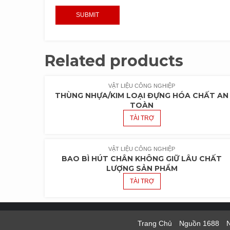
Related products
VẬT LIỆU CÔNG NGHIỆP
THÙNG NHỰA/KIM LOẠI ĐỰNG HÓA CHẤT AN
TOÀN
TÀI TRỢ
VẬT LIỆU CÔNG NGHIỆP
BAO BÌ HÚT CHÂN KHÔNG GIỮ LÂU CHẤT
LƯỢNG SẢN PHẨM
TÀI TRỢ
Trang Chủ
Nguồn 1688