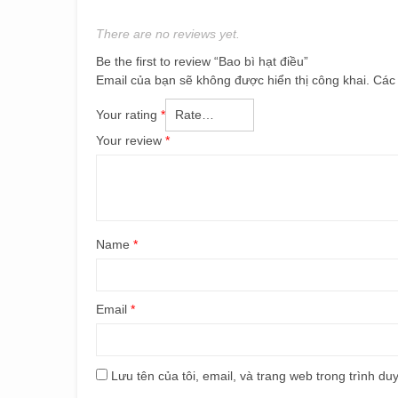
There are no reviews yet.
Be the first to review “Bao bì hạt điều”
Email của bạn sẽ không được hiển thị công khai.
Các
Your rating
*
Your review
*
Name
*
Email
*
Lưu tên của tôi, email, và trang web trong trình duy