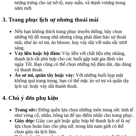
tượng trưng cho sự nở rộ, may mắn, và thịnh vượng trong
năm mới.
3.
Trang phục lịch sự nhưng thoải mái
Nếu bạn không thích trang phục truyền thống, hãy chọn
những bộ đồ trang nhã nhưng cũng phải đảm bảo sự thoải
mái, như áo sơ mi, áo blouse, hay váy dài với màu sắc tươi
sáng.
Váy liền hoặc bộ đầm:
Váy liền với chất liệu nhẹ nhàng,
thanh lịch rất phù hợp cho các buổi gặp mặt gia đình vào
ngày Tết. Bạn cũng có thể chọn những bộ đầm dài, dịu dàng
và thanh thoát.
Áo sơ mi, quần tây hoặc váy:
Với những buổi họp mặt
không quá trang trọng, bạn có thể mặc áo sơ mi và quần tây
lịch sự, hoặc váy dài thanh thoát.
4.
Chú ý đến phụ kiện
Trang sức:
Đừng quên lựa chọn những món trang sức tinh tế
như vòng cổ, nhẫn, bông tai để tạo điểm nhấn cho trang phục.
Giày dép:
Giày cao gót hoặc giày búp bê thanh lịch sẽ là sự
lựa chọn hoàn hảo cho phụ nữ, trong khi nam giới có thể
chọn giày da lịch lãm.