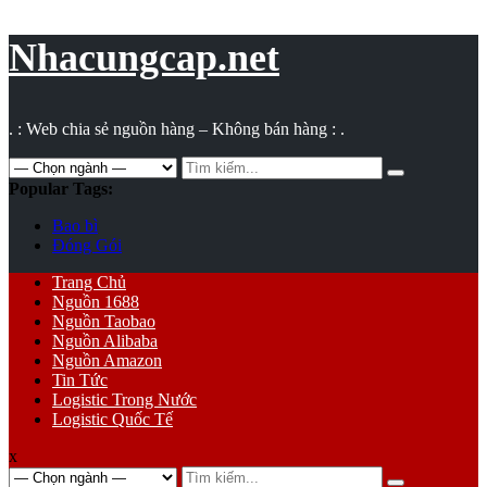
Vụ
toán
Nhacungcap.net
. : Web chia sẻ nguồn hàng – Không bán hàng : .
Search
for:
Popular Tags:
Bao bì
Đóng Gói
Primary
Trang Chủ
Menu
Nguồn 1688
Nguồn Taobao
Nguồn Alibaba
Nguồn Amazon
Tin Tức
Logistic Trong Nước
Logistic Quốc Tế
x
Search