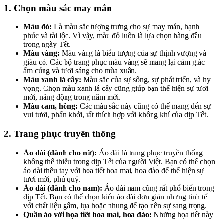
1.
Chọn màu sắc may mắn
Màu đỏ:
Là màu sắc tượng trưng cho sự may mắn, hạnh
phúc và tài lộc. Vì vậy, màu đỏ luôn là lựa chọn hàng đầu
trong ngày Tết.
Màu vàng:
Màu vàng là biểu tượng của sự thịnh vượng và
giàu có. Các bộ trang phục màu vàng sẽ mang lại cảm giác
ấm cúng và tươi sáng cho mùa xuân.
Màu xanh lá cây:
Màu sắc của sự sống, sự phát triển, và hy
vọng. Chọn màu xanh lá cây cũng giúp bạn thể hiện sự tươi
mới, năng động trong năm mới.
Màu cam, hồng:
Các màu sắc này cũng có thể mang đến sự
vui tươi, phấn khởi, rất thích hợp với không khí của dịp Tết.
2.
Trang phục truyền thống
Áo dài (dành cho nữ):
Áo dài là trang phục truyền thống
không thể thiếu trong dịp Tết của người Việt. Bạn có thể chọn
áo dài thêu tay với họa tiết hoa mai, hoa đào để thể hiện sự
tươi mới, phú quý.
Áo dài (dành cho nam):
Áo dài nam cũng rất phổ biến trong
dịp Tết. Bạn có thể chọn kiểu áo dài đơn giản nhưng tinh tế
với chất liệu gấm, lụa hoặc nhung để tạo nên sự sang trọng.
Quần áo với họa tiết hoa mai, hoa đào:
Những họa tiết này