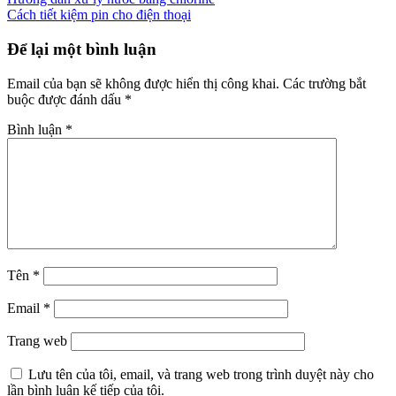
Điều
Cách tiết kiệm pin cho điện thoại
hướng
bài
Để lại một bình luận
viết
Email của bạn sẽ không được hiển thị công khai.
Các trường bắt
buộc được đánh dấu
*
Bình luận
*
Tên
*
Email
*
Trang web
Lưu tên của tôi, email, và trang web trong trình duyệt này cho
lần bình luận kế tiếp của tôi.