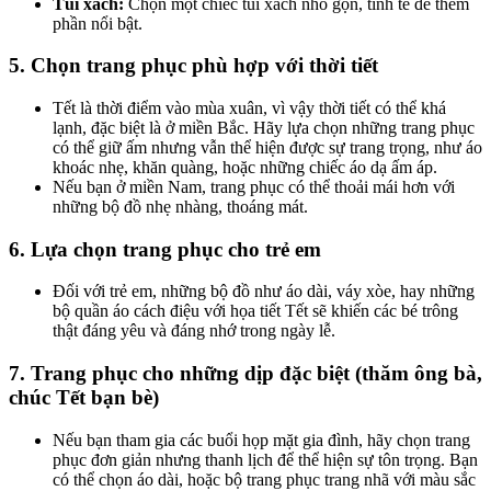
Túi xách:
Chọn một chiếc túi xách nhỏ gọn, tinh tế để thêm
phần nổi bật.
5.
Chọn trang phục phù hợp với thời tiết
Tết là thời điểm vào mùa xuân, vì vậy thời tiết có thể khá
lạnh, đặc biệt là ở miền Bắc. Hãy lựa chọn những trang phục
có thể giữ ấm nhưng vẫn thể hiện được sự trang trọng, như áo
khoác nhẹ, khăn quàng, hoặc những chiếc áo dạ ấm áp.
Nếu bạn ở miền Nam, trang phục có thể thoải mái hơn với
những bộ đồ nhẹ nhàng, thoáng mát.
6.
Lựa chọn trang phục cho trẻ em
Đối với trẻ em, những bộ đồ như áo dài, váy xòe, hay những
bộ quần áo cách điệu với họa tiết Tết sẽ khiến các bé trông
thật đáng yêu và đáng nhớ trong ngày lễ.
7.
Trang phục cho những dịp đặc biệt (thăm ông bà,
chúc Tết bạn bè)
Nếu bạn tham gia các buổi họp mặt gia đình, hãy chọn trang
phục đơn giản nhưng thanh lịch để thể hiện sự tôn trọng. Bạn
có thể chọn áo dài, hoặc bộ trang phục trang nhã với màu sắc