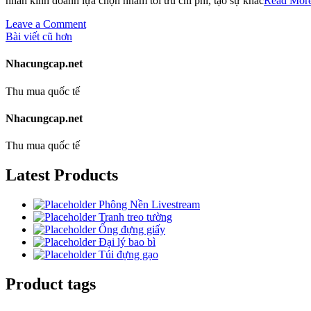
nhân kinh doanh lựa chọn nhằm tối ưu chi phí, tạo sự khác
Read Mor
phí
on
Leave a Comment
Điều
Nguồn
Bài viết cũ hơn
hàng
hướng
gia
Nhacungcap.net
bài
công
uy
Thu mua quốc tế
viết
tín
–
Nhacungcap.net
Thái
Sư
Thu mua quốc tế
Group
Latest Products
Phông Nền Livestream
Tranh treo tường
Ống đựng giấy
Đại lý bao bì
Túi đựng gạo
Product tags