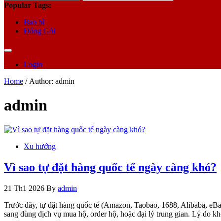
for:
Popular Tags:
Bao bì
Đóng Gói
Login
Home
/ Author: admin
admin
Xu hướng
Vì sao tự đặt hàng quốc tế ngày càng khó?
21 Th1 2026
By
admin
Trước đây, tự đặt hàng quốc tế (Amazon, Taobao, 1688, Alibaba, eB
sang dùng dịch vụ mua hộ, order hộ, hoặc đại lý trung gian. Lý do 