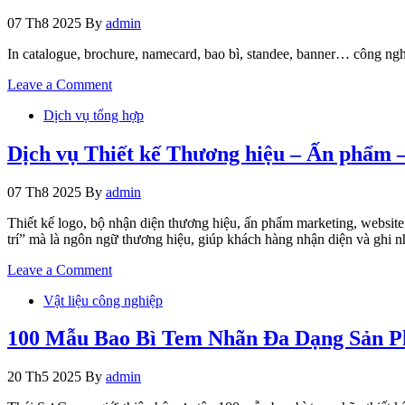
Tăng
07 Th8 2025
By
admin
nhận
diện,
In catalogue, brochure, namecard, bao bì, standee, banner… công nghệ
thúc
đẩy
on
Leave a Comment
doanh
Dịch
số
Dịch vụ tổng hợp
vụ
In
ấn
Dịch vụ Thiết kế Thương hiệu – Ấn phẩm 
Chuyên
Nghiệp
07 Th8 2025
By
admin
–
Nhanh,
Thiết kế logo, bộ nhận diện thương hiệu, ấn phẩm marketing, website 
Đẹp,
trí” mà là ngôn ngữ thương hiệu, giúp khách hàng nhận diện và ghi n
Giá
Tốt
on
Leave a Comment
Dịch
Vật liệu công nghiệp
vụ
Thiết
kế
100 Mẫu Bao Bì Tem Nhãn Đa Dạng Sản 
Thương
hiệu
20 Th5 2025
By
admin
–
Ấn