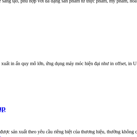
ế sáng tạo, phù hợp với đa dạng sản phẩm từ thực phẩm, mỹ phẩm, hóa 
 xuất in ấn quy mô lớn, ứng dụng máy móc hiện đại như in offset, in
up
ược sản xuất theo yêu cầu riêng biệt của thương hiệu, thường không có