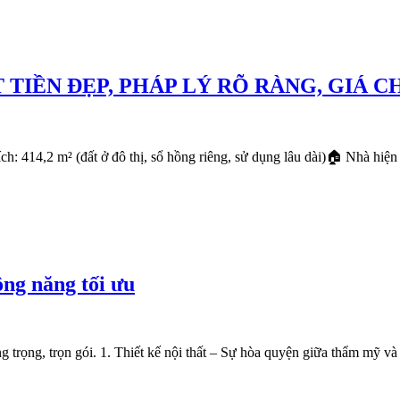
TIỀN ĐẸP, PHÁP LÝ RÕ RÀNG, GIÁ CHỈ
: 414,2 m² (đất ở đô thị, sổ hồng riêng, sử dụng lâu dài)🏠 Nhà hiện
ông năng tối ưu
ng trọng, trọn gói. 1. Thiết kế nội thất – Sự hòa quyện giữa thẩm mỹ v