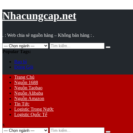
Vụ
toán
Nhacungcap.net
. : Web chia sẻ nguồn hàng – Không bán hàng : .
Search
for:
Popular Tags:
Bao bì
Đóng Gói
Primary
Trang Chủ
Menu
Nguồn 1688
Nguồn Taobao
Nguồn Alibaba
Nguồn Amazon
Tin Tức
Logistic Trong Nước
Logistic Quốc Tế
x
Search