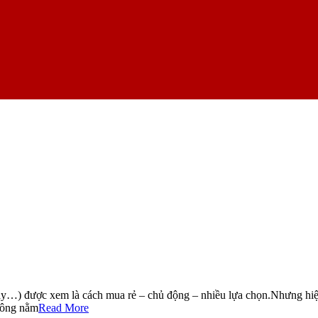
ay…) được xem là cách mua rẻ – chủ động – nhiều lựa chọn.Nhưng hiệ
không nằm
Read More