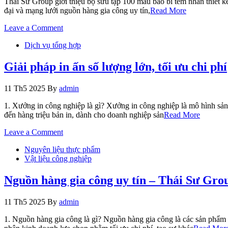
Thái Sư Group giới thiệu bộ sưu tập 100 mẫu bao bì tem nhãn thiết k
phẩm
đại và mạng lưới nguồn hàng gia công uy tín,
Read More
–
Website
on
Leave a Comment
–
100
App
Dịch vụ tổng hợp
Mẫu
Bao
Bì
Giải pháp in ấn số lượng lớn, tối ưu chi phí
Tem
Nhãn
11 Th5 2025
By
admin
Đa
Dạng
1. Xưởng in công nghiệp là gì? Xưởng in công nghiệp là mô hình sản
Sản
đến hàng triệu bản in, dành cho doanh nghiệp sản
Read More
Phẩm
on
Leave a Comment
Giải
Nguyên liệu thực phẩm
pháp
Vật liệu công nghiệp
in
ấn
số
Nguồn hàng gia công uy tín – Thái Sư Gro
lượng
lớn,
11 Th5 2025
By
admin
tối
ưu
1. Nguồn hàng gia công là gì? Nguồn hàng gia công là các sản phẩm đ
chi