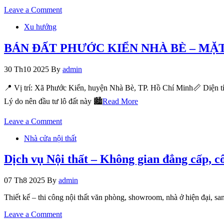
on
Leave a Comment
Vì
Xu hướng
sao
tự
đặt
BÁN ĐẤT PHƯỚC KIỂN NHÀ BÈ – MẶT 
hàng
quốc
30 Th10 2025
By
admin
tế
ngày
📍 Vị trí: Xã Phước Kiển, huyện Nhà Bè, TP. Hồ Chí Minh📏 Diện tích
càng
khó?
Lý do nên đầu tư lô đất này 🏙
Read More
on
Leave a Comment
BÁN
Nhà cửa nội thất
ĐẤT
PHƯỚC
KIỂN
Dịch vụ Nội thất – Không gian đẳng cấp, c
NHÀ
BÈ
07 Th8 2025
By
admin
–
MẶT
Thiết kế – thi công nội thất văn phòng, showroom, nhà ở hiện đại, sa
TIỀN
ĐẸP,
on
Leave a Comment
PHÁP
Dịch