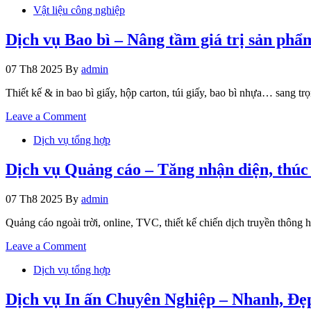
LÝ
Vật liệu công nghiệp
vụ
RÕ
Nội
RÀNG,
thất
Dịch vụ Bao bì – Nâng tầm giá trị sản phẩ
GIÁ
–
CHỈ
Không
16,15
07 Th8 2025
By
admin
gian
TỶ
đẳng
Thiết kế & in bao bì giấy, hộp carton, túi giấy, bao bì nhựa… sang t
cấp,
công
on
Leave a Comment
năng
Dịch
tối
Dịch vụ tổng hợp
vụ
ưu
Bao
bì
Dịch vụ Quảng cáo – Tăng nhận diện, thúc
–
Nâng
07 Th8 2025
By
admin
tầm
giá
Quảng cáo ngoài trời, online, TVC, thiết kế chiến dịch truyền thông
trị
sản
on
Leave a Comment
phẩm
Dịch
Dịch vụ tổng hợp
vụ
Quảng
cáo
Dịch vụ In ấn Chuyên Nghiệp – Nhanh, Đẹp
–