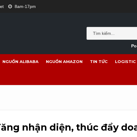
et
8am-17pm
Po
NGUỒN ALIBABA
NGUỒN AMAZON
TIN TỨC
LOGISTIC
Tăng nhận diện, thúc đẩy do