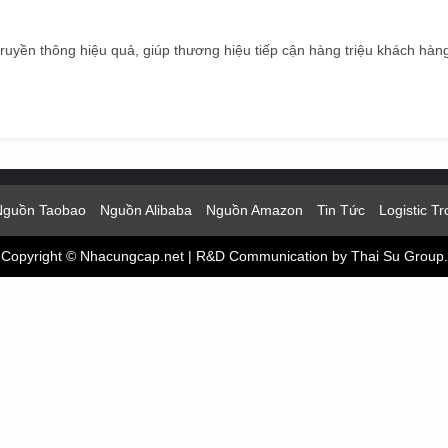
h truyền thông hiệu quả, giúp thương hiệu tiếp cận hàng triệu khách hà
Nguồn Taobao
Nguồn Alibaba
Nguồn Amazon
Tin Tức
Logistic T
Copyright © Nhacungcap.net
|
R&D Communication
by Thai Su Group.