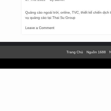
Quảng cáo ngoài trời, online, TVC, thiết kế chiến dịc
vụ quảng cáo tại Thai Su Group
Leave a Comment
on
Dịch
vụ
Quảng
Trang Chủ
Nguồn 1688
cáo
–
Tăng
nhận
diện,
thúc
đẩy
doanh
số