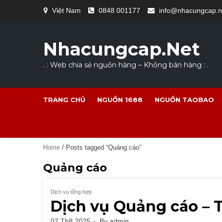
Skip
Việt Nam
0848 001177
info@nhacungcap.n
to
content
Nhacungcap.net
. : Web chia sẻ nguồn hàng – Không bán hàng : .
TRANG CHỦ
NGUỒN 1688
NGUỒN TAOBAO
Home
/ Posts tagged “Quảng cáo”
Quảng cáo
Dịch vụ tổng hợp
Dịch vụ Quảng cáo – 
07 Th8 2025
By
admin