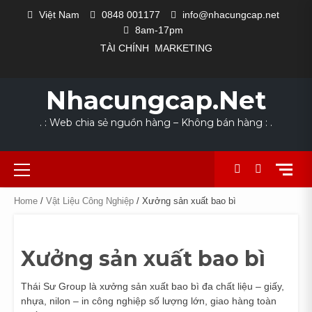
Skip
Việt Nam
0848 001177
info@nhacungcap.net
to
8am-17pm
content
TÀI CHÍNH
MARKETING
MAIN
#1523
CỬA
DANH
GIỎ
HOME
LIÊN
NHÀ
QUY
SẢN
TÀI
THANH
COLLECTION
EXCLUSIVE
LOOKS
NEW
THE
SLIDER
(KHÔNG
HÀNG
MỤC
HÀNG
HỆ
CUNG
TRÌNH
PHẨM
KHOẢN
TOÁN
FOR
OUTFIT
WE
ARRIVALS
POWER
Nhacungcap.net
ĐỀ)
NGÀNH
CẤP
SẢN
DỊCH
SUMMER
LOVE
SUIT
NGHỀ
XUẤT
VỤ
. : Web chia sẻ nguồn hàng – Không bán hàng : .
Primary
Menu
Home
/
Vật Liệu Công Nghiệp
/ Xưởng sản xuất bao bì
Xưởng sản xuất bao bì
Thái Sư Group là xưởng sản xuất bao bì đa chất liệu – giấy,
nhựa, nilon – in công nghiệp số lượng lớn, giao hàng toàn