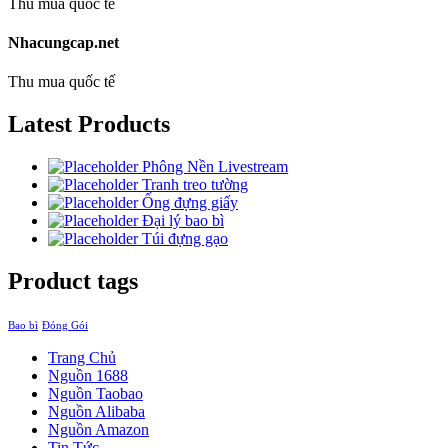
Thu mua quốc tế
Nhacungcap.net
Thu mua quốc tế
Latest Products
Phông Nền Livestream
Tranh treo tường
Ống đựng giấy
Đại lý bao bì
Túi đựng gạo
Product tags
Bao bì
Đóng Gói
Trang Chủ
Nguồn 1688
Nguồn Taobao
Nguồn Alibaba
Nguồn Amazon
Tin Tức