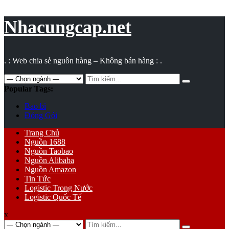
Vụ
toán
Nhacungcap.net
. : Web chia sẻ nguồn hàng – Không bán hàng : .
Search
for:
Popular Tags:
Bao bì
Đóng Gói
Primary
Trang Chủ
Menu
Nguồn 1688
Nguồn Taobao
Nguồn Alibaba
Nguồn Amazon
Tin Tức
Logistic Trong Nước
Logistic Quốc Tế
x
Search