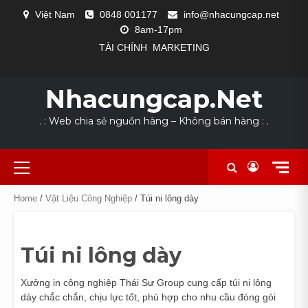
Skip
Việt Nam
0848 001177
info@nhacungcap.net
to
8am-17pm
content
TÀI CHÍNH
MARKETING
MAIN
#1523
CỬA
DANH
GIỎ
HOME
LIÊN
NHÀ
QUY
SẢN
TÀI
THANH
COLLECTION
EXCLUSIVE
LOOKS
NEW
THE
SLIDER
(KHÔNG
HÀNG
MỤC
HÀNG
HỆ
CUNG
TRÌNH
PHẨM
KHOẢN
TOÁN
FOR
OUTFIT
WE
ARRIVALS
POWER
Nhacungcap.net
ĐỀ)
NGÀNH
CẤP
SẢN
DỊCH
SUMMER
LOVE
SUIT
NGHỀ
XUẤT
VỤ
. : Web chia sẻ nguồn hàng – Không bán hàng : .
Primary
Menu
Home
/
Vật Liệu Công Nghiệp
/ Túi ni lông dày
Túi ni lông dày
Xưởng in công nghiệp Thái Sư Group cung cấp túi ni lông
dày chắc chắn, chịu lực tốt, phù hợp cho nhu cầu đóng gói