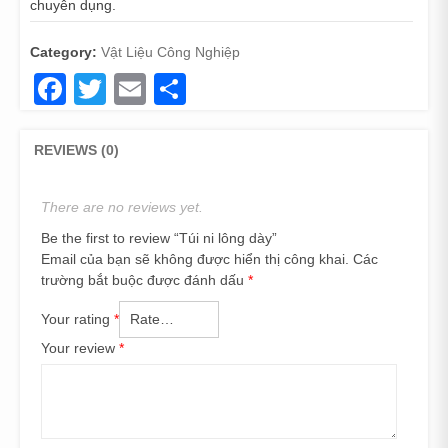
chuyên dụng.
Category:
Vật Liệu Công Nghiệp
Facebook
Twitter
Email
Share
REVIEWS (0)
There are no reviews yet.
Be the first to review “Túi ni lông dày”
Email của bạn sẽ không được hiển thị công khai.
Các
trường bắt buộc được đánh dấu
*
Your rating
*
Your review
*