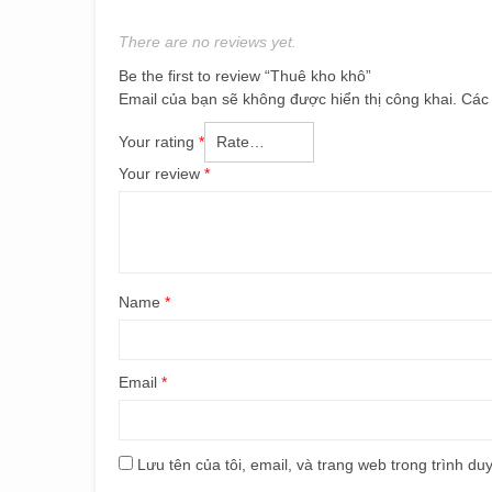
There are no reviews yet.
Be the first to review “Thuê kho khô”
Email của bạn sẽ không được hiển thị công khai.
Các
Your rating
*
Your review
*
Name
*
Email
*
Lưu tên của tôi, email, và trang web trong trình duy