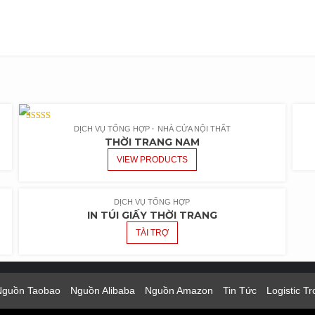
RATED
DỊCH VỤ TỔNG HỢP
NHÀ CỬA NỘI THẤT
5.00
THỜI TRANG NAM
OUT OF 5
VIEW PRODUCTS
DỊCH VỤ TỔNG HỢP
IN TÚI GIẤY THỜI TRANG
TÀI TRỢ
Nguồn Taobao
Nguồn Alibaba
Nguồn Amazon
Tin Tức
Logistic T