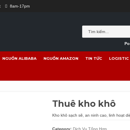
t
8am-17pm
Po
NGUỒN ALIBABA
NGUỒN AMAZON
TIN TỨC
LOGISTIC
Thuê kho khô
Kho khô sạch sẽ, an ninh cao, linh hoạt di
Category:
Dịch Vụ Tổng Hợp