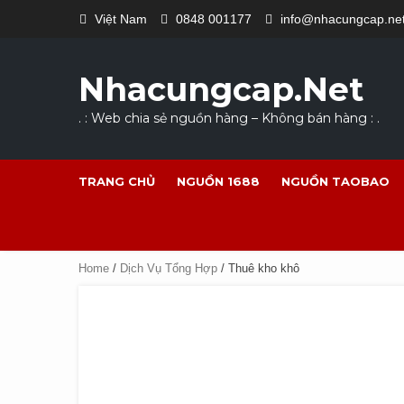
Skip
Việt Nam
0848 001177
info@nhacungcap.ne
to
content
Nhacungcap.net
. : Web chia sẻ nguồn hàng – Không bán hàng : .
TRANG CHỦ
NGUỒN 1688
NGUỒN TAOBAO
Home
/
Dịch Vụ Tổng Hợp
/ Thuê kho khô