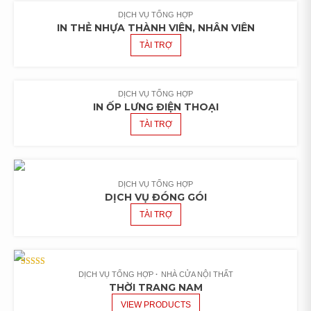
DỊCH VỤ TỔNG HỢP
IN THẺ NHỰA THÀNH VIÊN, NHÂN VIÊN
TÀI TRỢ
DỊCH VỤ TỔNG HỢP
IN ỐP LƯNG ĐIỆN THOẠI
TÀI TRỢ
DỊCH VỤ TỔNG HỢP
DỊCH VỤ ĐÓNG GÓI
TÀI TRỢ
RATED
DỊCH VỤ TỔNG HỢP
NHÀ CỬA NỘI THẤT
5.00
THỜI TRANG NAM
OUT OF 5
VIEW PRODUCTS