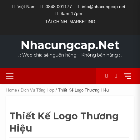
Skip
Việt Nam
0848 001177
info@nhacungcap.net
to
8am-17pm
content
TÀI CHÍNH
MARKETING
MAIN
#1523
CỬA
DANH
GIỎ
HOME
LIÊN
NHÀ
QUY
SẢN
TÀI
THANH
COLLECTION
EXCLUSIVE
LOOKS
NEW
THE
SLIDER
(KHÔNG
HÀNG
MỤC
HÀNG
HỆ
CUNG
TRÌNH
PHẨM
KHOẢN
TOÁN
FOR
OUTFIT
WE
ARRIVALS
POWER
Nhacungcap.net
ĐỀ)
NGÀNH
CẤP
SẢN
DỊCH
SUMMER
LOVE
SUIT
NGHỀ
XUẤT
VỤ
. : Web chia sẻ nguồn hàng – Không bán hàng : .
Primary
Menu
Home
/
Dịch Vụ Tổng Hợp
/ Thiết Kế Logo Thương Hiệu
Thiết Kế Logo Thương
Hiệu