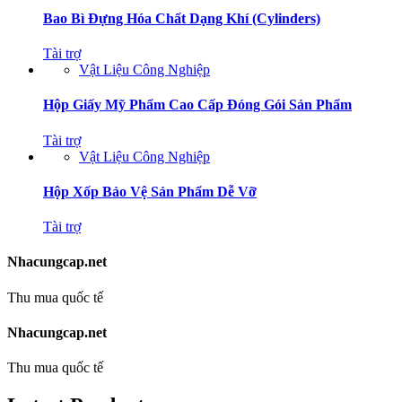
Bao Bì Đựng Hóa Chất Dạng Khí (Cylinders)
Tài trợ
Vật Liệu Công Nghiệp
Hộp Giấy Mỹ Phẩm Cao Cấp Đóng Gói Sản Phẩm
Tài trợ
Vật Liệu Công Nghiệp
Hộp Xốp Bảo Vệ Sản Phẩm Dễ Vỡ
Tài trợ
Nhacungcap.net
Thu mua quốc tế
Nhacungcap.net
Thu mua quốc tế