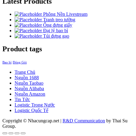
Latest Products
Phông Nền Livestream
Tranh treo tường
Ống đựng giấy
Đại lý bao bì
Túi đựng gạo
Product tags
Bao bì
Đóng Gói
Trang Chủ
Nguồn 1688
Nguồn Taobao
Nguồn Alibaba
Nguồn Amazon
Tin Tức
Logistic Trong Nước
Logistic Quốc Tế
Copyright © Nhacungcap.net
|
R&D Communication
by Thai Su
Group.