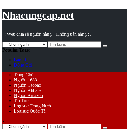
Vụ
toán
Nhacungcap.net
. : Web chia sẻ nguồn hàng – Không bán hàng : .
Search
for:
Popular Tags:
Bao bì
Đóng Gói
Primary
Trang Chủ
Menu
Nguồn 1688
Nguồn Taobao
Nguồn Alibaba
Nguồn Amazon
Tin Tức
Logistic Trong Nước
Logistic Quốc Tế
x
Search