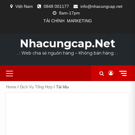
Skip
Việt Nam
0848 001177
info@nhacungcap.net
to
8am-17pm
content
TÀI CHÍNH
MARKETING
MAIN
#1523
CỬA
DANH
GIỎ
HOME
LIÊN
NHÀ
QUY
SẢN
TÀI
THANH
COLLECTION
EXCLUSIVE
LOOKS
NEW
THE
SLIDER
(KHÔNG
HÀNG
MỤC
HÀNG
HỆ
CUNG
TRÌNH
PHẨM
KHOẢN
TOÁN
FOR
OUTFIT
WE
ARRIVALS
POWER
Nhacungcap.net
ĐỀ)
NGÀNH
CẤP
SẢN
DỊCH
SUMMER
LOVE
SUIT
NGHỀ
XUẤT
VỤ
. : Web chia sẻ nguồn hàng – Không bán hàng : .
Primary
Menu
Home
/
Dịch Vụ Tổng Hợp
/ Tài liệu