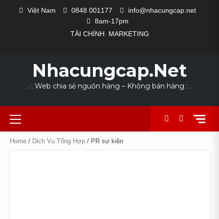
Skip
Việt Nam
0848 001177
info@nhacungcap.net
to
8am-17pm
content
TÀI CHÍNH
MARKETING
MAIN
#1523
CỬA
DANH
GIỎ
HOME
LIÊN
NHÀ
QUY
SẢN
TÀI
THANH
COLLECTION
EXCLUSIVE
LOOKS
NEW
THE
SLIDER
(KHÔNG
HÀNG
MỤC
HÀNG
HỆ
CUNG
TRÌNH
PHẨM
KHOẢN
TOÁN
FOR
OUTFIT
WE
ARRIVALS
POWER
Nhacungcap.net
ĐỀ)
NGÀNH
CẤP
SẢN
DỊCH
SUMMER
LOVE
SUIT
NGHỀ
XUẤT
VỤ
. : Web chia sẻ nguồn hàng – Không bán hàng : .
Primary
Menu
Home
/
Dịch Vụ Tổng Hợp
/ PR sự kiện