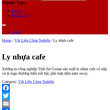
for:
Popular Tags:
Bao bì
Đóng Gói
Login
Home
/
Vật Liệu Công Nghiệp
/ Ly nhựa cafe
Ly nhựa cafe
Xưởng in công nghiệp Thái Sư Group sản xuất ly nhựa cafe có nắp
và in logo thương hiệu nổi bật, phù hợp tiệm take away.
Category:
Vật Liệu Công Nghiệp
Facebook
Twitter