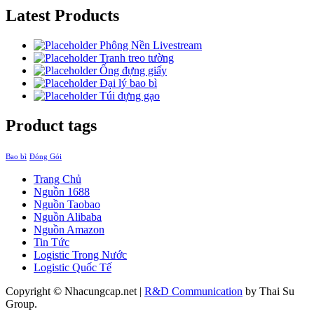
Latest Products
Phông Nền Livestream
Tranh treo tường
Ống đựng giấy
Đại lý bao bì
Túi đựng gạo
Product tags
Bao bì
Đóng Gói
Trang Chủ
Nguồn 1688
Nguồn Taobao
Nguồn Alibaba
Nguồn Amazon
Tin Tức
Logistic Trong Nước
Logistic Quốc Tế
Copyright © Nhacungcap.net
|
R&D Communication
by Thai Su
Group.