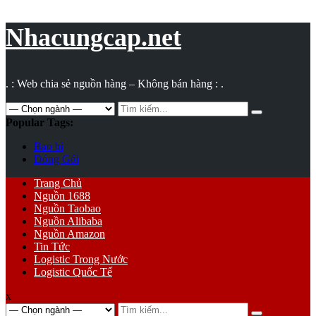
Vụ
toán
Nhacungcap.net
. : Web chia sẻ nguồn hàng – Không bán hàng : .
Search
for:
Popular Tags:
Bao bì
Đóng Gói
Primary
Trang Chủ
Menu
Nguồn 1688
Nguồn Taobao
Nguồn Alibaba
Nguồn Amazon
Tin Tức
Logistic Trong Nước
Logistic Quốc Tế
x
Search