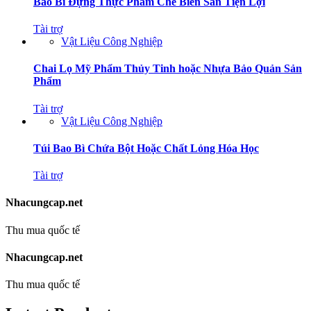
Bao Bì Đựng Thực Phẩm Chế Biến Sẵn Tiện Lợi
Tài trợ
Vật Liệu Công Nghiệp
Chai Lọ Mỹ Phẩm Thủy Tinh hoặc Nhựa Bảo Quản Sản
Phẩm
Tài trợ
Vật Liệu Công Nghiệp
Túi Bao Bì Chứa Bột Hoặc Chất Lỏng Hóa Học
Tài trợ
Nhacungcap.net
Thu mua quốc tế
Nhacungcap.net
Thu mua quốc tế