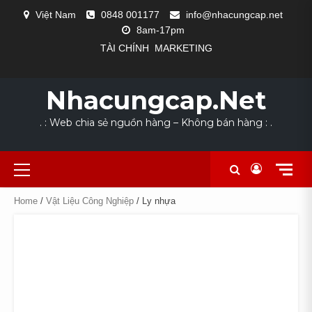
Skip
Việt Nam
0848 001177
info@nhacungcap.net
to
8am-17pm
content
TÀI CHÍNH
MARKETING
MAIN
#1523
CỬA
DANH
GIỎ
HOME
LIÊN
NHÀ
QUY
SẢN
TÀI
THANH
COLLECTION
EXCLUSIVE
LOOKS
NEW
THE
SLIDER
(KHÔNG
HÀNG
MỤC
HÀNG
HỆ
CUNG
TRÌNH
PHẨM
KHOẢN
TOÁN
FOR
OUTFIT
WE
ARRIVALS
POWER
Nhacungcap.net
ĐỀ)
NGÀNH
CẤP
SẢN
DỊCH
SUMMER
LOVE
SUIT
NGHỀ
XUẤT
VỤ
. : Web chia sẻ nguồn hàng – Không bán hàng : .
Primary
Menu
Home
/
Vật Liệu Công Nghiệp
/ Ly nhựa