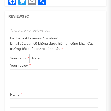
Facebook
Twitter
Email
Share
REVIEWS (0)
There are no reviews yet.
Be the first to review “Ly nhựa”
Email của bạn sẽ không được hiển thị công khai.
Các
trường bắt buộc được đánh dấu
*
Your rating
*
Your review
*
Name
*