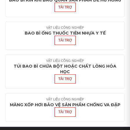
BAO BÌ KÍN KHÍ BẢO QUẢN SẢN PHẨM DỄ HƯ HỎNG
TÀI TRỢ
VẬT LIỆU CÔNG NGHIỆP
BAO BÌ ỐNG THUỐC TIÊM NHỰA Y TẾ
TÀI TRỢ
VẬT LIỆU CÔNG NGHIỆP
TÚI BAO BÌ CHỨA BỘT HOẶC CHẤT LỎNG HÓA
HỌC
TÀI TRỢ
VẬT LIỆU CÔNG NGHIỆP
MÀNG XỐP HƠI BẢO VỆ SẢN PHẨM CHỐNG VA ĐẬP
TÀI TRỢ