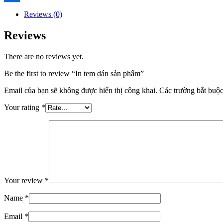
Share
Reviews (0)
Reviews
There are no reviews yet.
Be the first to review “In tem dán sản phẩm”
Email của bạn sẽ không được hiển thị công khai.
Các trường bắt buộ
Your rating
*
Your review
*
Name
*
Email
*