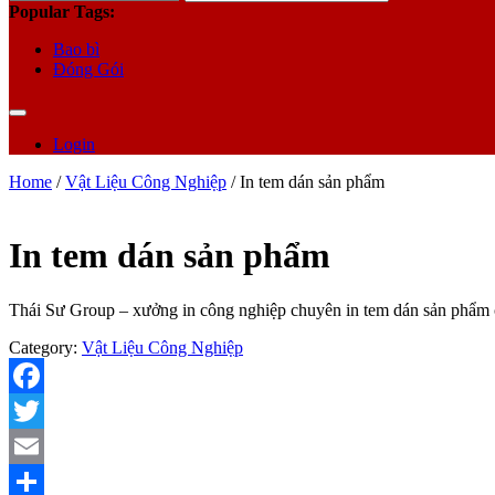
for:
Popular Tags:
Bao bì
Đóng Gói
Login
Home
/
Vật Liệu Công Nghiệp
/ In tem dán sản phẩm
In tem dán sản phẩm
Thái Sư Group – xưởng in công nghiệp chuyên in tem dán sản phẩm c
Category:
Vật Liệu Công Nghiệp
Facebook
Twitter
Email