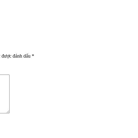
c được đánh dấu
*