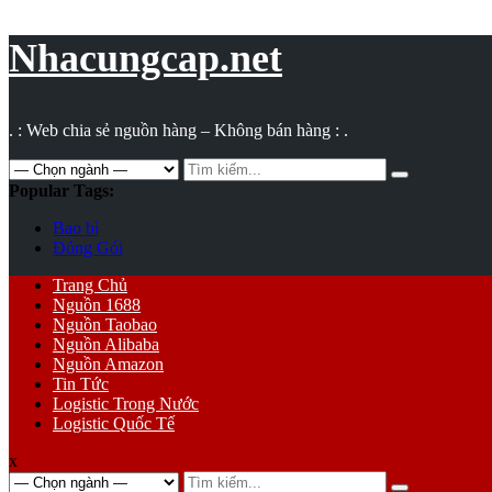
Vụ
toán
Nhacungcap.net
. : Web chia sẻ nguồn hàng – Không bán hàng : .
Search
for:
Popular Tags:
Bao bì
Đóng Gói
Primary
Trang Chủ
Menu
Nguồn 1688
Nguồn Taobao
Nguồn Alibaba
Nguồn Amazon
Tin Tức
Logistic Trong Nước
Logistic Quốc Tế
x
Search