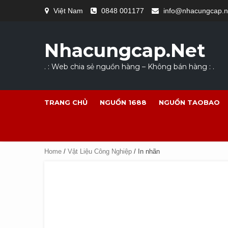
Skip
Việt Nam
0848 001177
info@nhacungcap.n
to
content
Nhacungcap.net
. : Web chia sẻ nguồn hàng – Không bán hàng : .
TRANG CHỦ
NGUỒN 1688
NGUỒN TAOBAO
Home
/
Vật Liệu Công Nghiệp
/ In nhãn