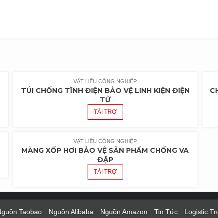
VẬT LIỆU CÔNG NGHIỆP
TÚI CHỐNG TĨNH ĐIỆN BẢO VỆ LINH KIỆN ĐIỆN
C
TỬ
TÀI TRỢ
VẬT LIỆU CÔNG NGHIỆP
M
MÀNG XỐP HƠI BẢO VỆ SẢN PHẨM CHỐNG VA
ĐẬP
TÀI TRỢ
Nguồn Taobao
Nguồn Alibaba
Nguồn Amazon
Tin Tức
Logistic T