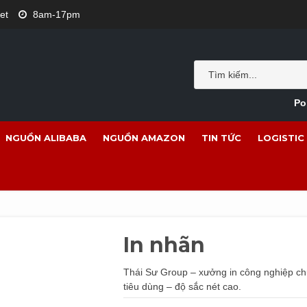
et
8am-17pm
Po
NGUỒN ALIBABA
NGUỒN AMAZON
TIN TỨC
LOGISTIC
In nhãn
Thái Sư Group – xưởng in công nghiệp c
tiêu dùng – độ sắc nét cao.