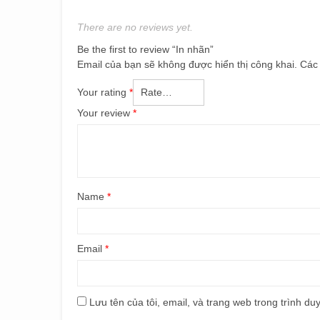
There are no reviews yet.
Be the first to review “In nhãn”
Email của bạn sẽ không được hiển thị công khai.
Các
Your rating
*
Your review
*
Name
*
Email
*
Lưu tên của tôi, email, và trang web trong trình duy