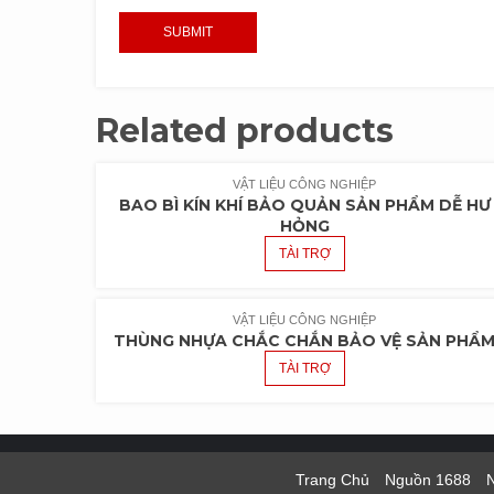
Related products
VẬT LIỆU CÔNG NGHIỆP
BAO BÌ KÍN KHÍ BẢO QUẢN SẢN PHẨM DỄ HƯ
HỎNG
TÀI TRỢ
VẬT LIỆU CÔNG NGHIỆP
THÙNG NHỰA CHẮC CHẮN BẢO VỆ SẢN PHẨ
TÀI TRỢ
Trang Chủ
Nguồn 1688