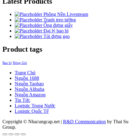
Latest Products
Phông Nền Livestream
Tranh treo tường
Ống đựng giấy
Đại lý bao bì
Túi đựng gạo
Product tags
Bao bì
Đóng Gói
Trang Chủ
Nguồn 1688
Nguồn Taobao
Nguồn Alibaba
Nguồn Amazon
Tin Tức
Logistic Trong Nước
Logistic Quốc Tế
Copyright © Nhacungcap.net
|
R&D Communication
by Thai Su
Group.