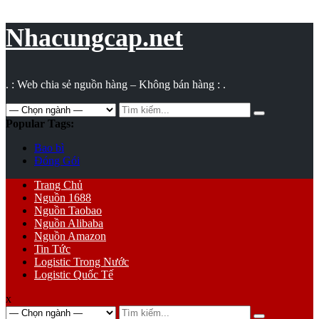
Vụ
toán
Nhacungcap.net
. : Web chia sẻ nguồn hàng – Không bán hàng : .
Search
for:
Popular Tags:
Bao bì
Đóng Gói
Primary
Trang Chủ
Menu
Nguồn 1688
Nguồn Taobao
Nguồn Alibaba
Nguồn Amazon
Tin Tức
Logistic Trong Nước
Logistic Quốc Tế
x
Search