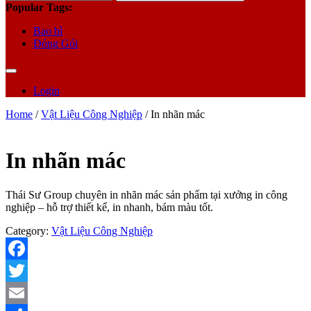
for:
Popular Tags:
Bao bì
Đóng Gói
Login
Home
/
Vật Liệu Công Nghiệp
/ In nhãn mác
In nhãn mác
Thái Sư Group chuyên in nhãn mác sản phẩm tại xưởng in công
nghiệp – hỗ trợ thiết kế, in nhanh, bám màu tốt.
Category:
Vật Liệu Công Nghiệp
Facebook
Twitter