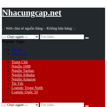
Vụ
toán
Nhacungcap.net
. : Web chia sẻ nguồn hàng – Không bán hàng : .
Search
for:
Popular Tags:
Bao bì
Đóng Gói
Primary
Trang Chủ
Menu
Nguồn 1688
Nguồn Taobao
Nguồn Alibaba
Nguồn Amazon
Tin Tức
Logistic Trong Nước
Logistic Quốc Tế
x
Search