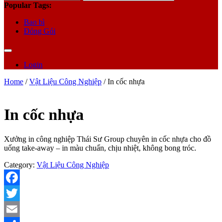
for:
Popular Tags:
Bao bì
Đóng Gói
Login
Home
/
Vật Liệu Công Nghiệp
/ In cốc nhựa
In cốc nhựa
Xưởng in công nghiệp Thái Sư Group chuyên in cốc nhựa cho đồ
uống take-away – in màu chuẩn, chịu nhiệt, không bong tróc.
Category:
Vật Liệu Công Nghiệp
Facebook
Twitter