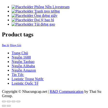
Phông Nền Livestream
Tranh treo tường
Ống đựng giấy
Đại lý bao bì
Túi đựng gạo
Product tags
Bao bì
Đóng Gói
Trang Chủ
Nguồn 1688
Nguồn Taobao
Nguồn Alibaba
Nguồn Amazon
Tin Tức
Logistic Trong Nước
Logistic Quốc Tế
Copyright © Nhacungcap.net
|
R&D Communication
by Thai Su
Group.