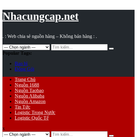
Vụ
toán
Nhacungcap.net
. : Web chia sẻ nguồn hàng – Không bán hàng : .
Search
for:
Popular Tags:
Bao bì
Đóng Gói
Primary
Trang Chủ
Menu
Nguồn 1688
Nguồn Taobao
Nguồn Alibaba
Nguồn Amazon
Tin Tức
Logistic Trong Nước
Logistic Quốc Tế
x
Search