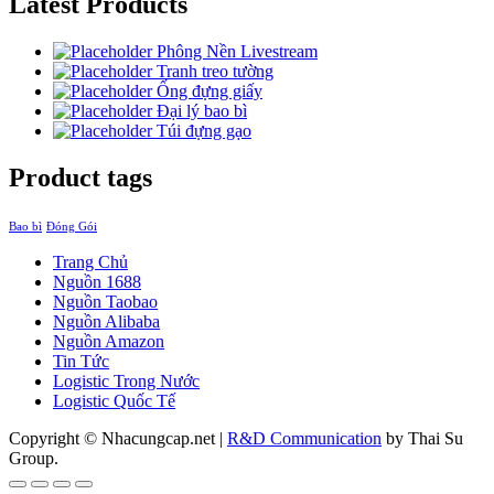
Latest Products
Phông Nền Livestream
Tranh treo tường
Ống đựng giấy
Đại lý bao bì
Túi đựng gạo
Product tags
Bao bì
Đóng Gói
Trang Chủ
Nguồn 1688
Nguồn Taobao
Nguồn Alibaba
Nguồn Amazon
Tin Tức
Logistic Trong Nước
Logistic Quốc Tế
Copyright © Nhacungcap.net
|
R&D Communication
by Thai Su
Group.