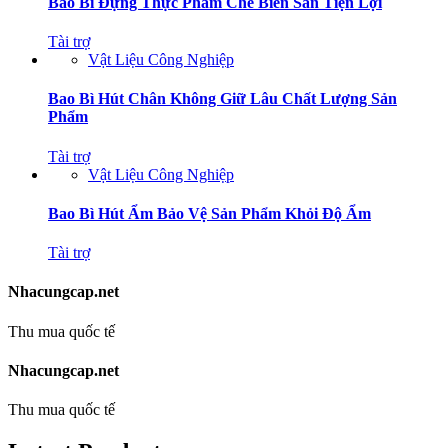
Bao Bì Đựng Thực Phẩm Chế Biến Sẵn Tiện Lợi
Tài trợ
Vật Liệu Công Nghiệp
Bao Bì Hút Chân Không Giữ Lâu Chất Lượng Sản
Phẩm
Tài trợ
Vật Liệu Công Nghiệp
Bao Bì Hút Ẩm Bảo Vệ Sản Phẩm Khỏi Độ Ẩm
Tài trợ
Nhacungcap.net
Thu mua quốc tế
Nhacungcap.net
Thu mua quốc tế