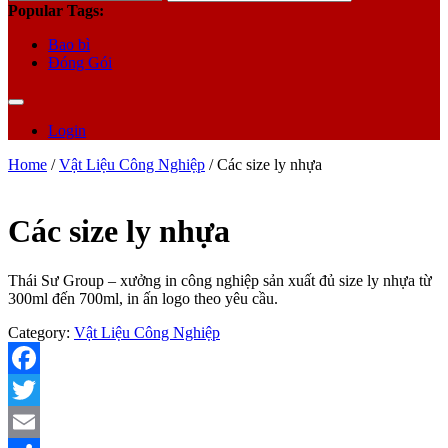
for:
Popular Tags:
Bao bì
Đóng Gói
Login
Home
/
Vật Liệu Công Nghiệp
/ Các size ly nhựa
Các size ly nhựa
Thái Sư Group – xưởng in công nghiệp sản xuất đủ size ly nhựa từ
300ml đến 700ml, in ấn logo theo yêu cầu.
Category:
Vật Liệu Công Nghiệp
Facebook
Twitter