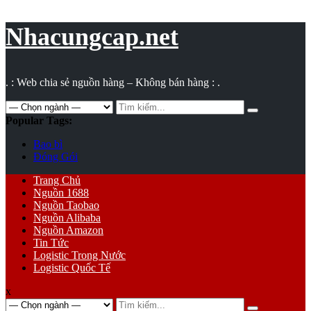
Vụ
toán
Nhacungcap.net
. : Web chia sẻ nguồn hàng – Không bán hàng : .
Search
for:
Popular Tags:
Bao bì
Đóng Gói
Primary
Trang Chủ
Menu
Nguồn 1688
Nguồn Taobao
Nguồn Alibaba
Nguồn Amazon
Tin Tức
Logistic Trong Nước
Logistic Quốc Tế
x
Search