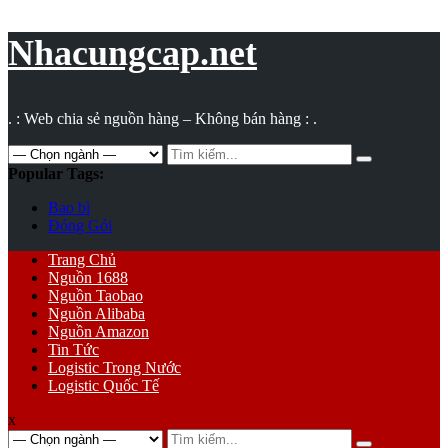
Vụ
toán
Nhacungcap.net
. : Web chia sẻ nguồn hàng – Không bán hàng : .
Search
for:
Popular Tags:
Bao bì
Đóng Gói
Primary
Trang Chủ
Menu
Nguồn 1688
Nguồn Taobao
Nguồn Alibaba
Nguồn Amazon
Tin Tức
Logistic Trong Nước
Logistic Quốc Tế
x
Search