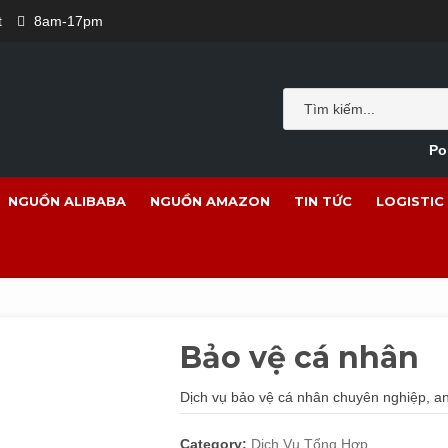
t
8am-17pm
Po
NGUỒN ALIBABA
NGUỒN AMAZON
TIN TỨC
LOGISTIC
Bảo vệ cá nhân
Dịch vụ bảo vệ cá nhân chuyên nghiệp, an 
Category:
Dịch Vụ Tổng Hợp