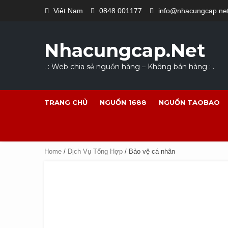
Skip
Việt Nam
0848 001177
info@nhacungcap.ne
to
content
Nhacungcap.net
. : Web chia sẻ nguồn hàng – Không bán hàng : .
TRANG CHỦ
NGUỒN 1688
NGUỒN TAOBAO
Home
/
Dịch Vụ Tổng Hợp
/ Bảo vệ cá nhân