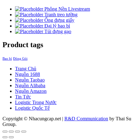
Phông Nền Livestream
Tranh treo tường
Ống đựng giấy
Đại lý bao bì
Túi đựng gạo
Product tags
Bao bì
Đóng Gói
Trang Chủ
Nguồn 1688
Nguồn Taobao
Nguồn Alibaba
Nguồn Amazon
Tin Tức
Logistic Trong Nước
Logistic Quốc Tế
Copyright © Nhacungcap.net
|
R&D Communication
by Thai Su
Group.