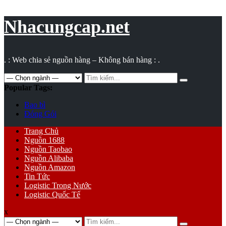
Vụ
toán
Nhacungcap.net
. : Web chia sẻ nguồn hàng – Không bán hàng : .
Search
for:
Popular Tags:
Bao bì
Đóng Gói
Primary
Trang Chủ
Menu
Nguồn 1688
Nguồn Taobao
Nguồn Alibaba
Nguồn Amazon
Tin Tức
Logistic Trong Nước
Logistic Quốc Tế
x
Search