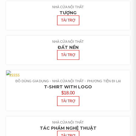
NHÀ CỬA NỘI THẤT
TƯỢNG
TÀI TRỢ
NHÀ CỬA NỘI THẤT
ĐẤT NỀN
TÀI TRỢ
RATED
ĐỒ DÙNG GIA DỤNG
NHÀ CỬA NỘI THẤT
PHƯƠNG TIỆN ĐI LẠI
4.00
T-SHIRT WITH LOGO
OUT OF
5
$
18.00
TÀI TRỢ
NHÀ CỬA NỘI THẤT
TÁC PHẨM NGHỆ THUẬT
TÀI TRỢ