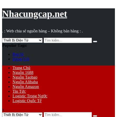
Vụ
toán
Nhacungcap.net
. : Web chia sẻ nguồn hàng – Không bán hàng : .
Search
for:
Popular Tags:
Bao bì
Đóng Gói
Primary
Trang Chủ
Menu
Nguồn 1688
Nguồn Taobao
Nguồn Alibaba
Nguồn Amazon
Tin Tức
Logistic Trong Nước
Logistic Quốc Tế
x
Search