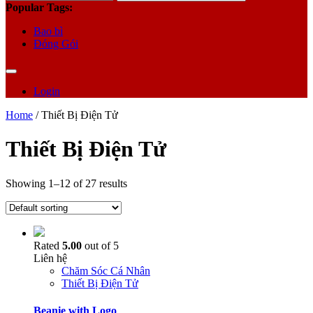
for:
Popular Tags:
Bao bì
Đóng Gói
Login
Home
/ Thiết Bị Điện Tử
Thiết Bị Điện Tử
Showing 1–12 of 27 results
Rated
5.00
out of 5
Liên hệ
Chăm Sóc Cá Nhân
Thiết Bị Điện Tử
Beanie with Logo