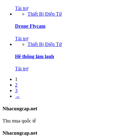
Tài trợ
Thiết Bị Điện Tử
Drone Flycam
Tài trợ
Thiết Bị Điện Tử
Hệ thống làm lạnh
Tài trợ
1
2
3
→
Nhacungcap.net
Thu mua quốc tế
Nhacungcap.net